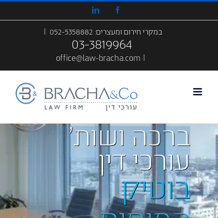
לג
LinkedIn
Facebook
תוכן
במקרי חירום ומעצרים:
052-5358882
|
03-3819964
office@law-bracha.com
|
ברכה ושות׳
עורכי דין
בוטיק