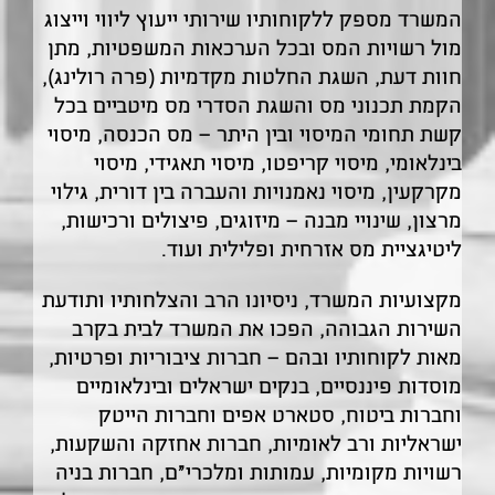
המשרד מספק ללקוחותיו שירותי ייעוץ ליווי וייצוג
מול רשויות המס ובכל הערכאות המשפטיות, מתן
חוות דעת, השגת החלטות מקדמיות (פרה רולינג),
הקמת תכנוני מס והשגת הסדרי מס מיטביים בכל
קשת תחומי המיסוי ובין היתר – מס הכנסה, מיסוי
בינלאומי, מיסוי קריפטו, מיסוי תאגידי, מיסוי
מקרקעין, מיסוי נאמנויות והעברה בין דורית, גילוי
מרצון, שינויי מבנה – מיזוגים, פיצולים ורכישות,
ליטיגציית מס אזרחית ופלילית ועוד.
מקצועיות המשרד, ניסיונו הרב והצלחותיו ותודעת
השירות הגבוהה, הפכו את המשרד לבית בקרב
מאות לקוחותיו ובהם – חברות ציבוריות ופרטיות,
מוסדות פיננסיים, בנקים ישראלים ובינלאומיים
וחברות ביטוח, סטארט אפים וחברות הייטק
ישראליות ורב לאומיות, חברות אחזקה והשקעות,
רשויות מקומיות, עמותות ומלכרי"ם, חברות בניה